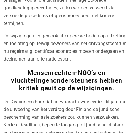
te slagen, vooral die uit landen met lage EU-brede
goedkeuringspercentages, zullen worden verwerkt via
versnelde procedures of grensprocedures met kortere
termijnen.
De wijzigingen leggen ook strengere verboden op uitzetting
en toelating op, terwijl bewoners van het ontvangstcentrum
nu regelmatig identificatiecontroles moeten ondergaan en
deelnemen aan oriëntatielessen.
Mensenrechten-NGO’s en
vluchtelingenondersteuners hebben
kritiek geuit op de wijzigingen.
De Deaconess Foundation waarschuwde eerder dit jaar dat
de uitvoering van het verdrag door Finland de juridische
bescherming van asielzoekers zou kunnen verzwakken.
Kortere deadlines, beperkte toegang tot juridische bijstand
en strengere procedurele vereisten kunnen het volgens de