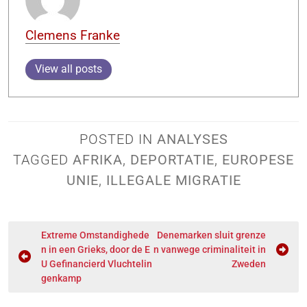
Clemens Franke
View all posts
POSTED IN
ANALYSES
TAGGED
AFRIKA
,
DEPORTATIE
,
EUROPESE
UNIE
,
ILLEGALE MIGRATIE
Extreme Omstandighede
Denemarken sluit grenze
n in een Grieks, door de E
n vanwege criminaliteit in
U Gefinancierd Vluchtelin
Zweden
genkamp