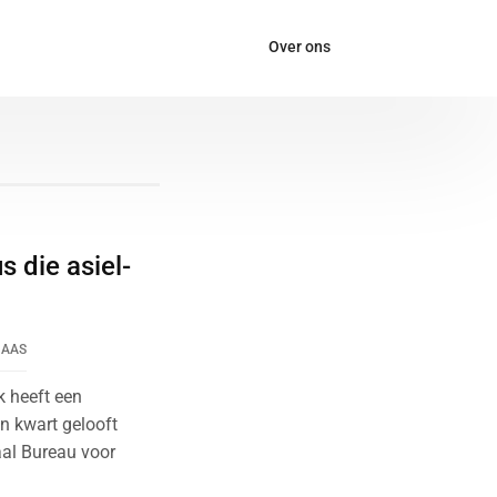
Over ons
s die asiel-
HAAS
k heeft een
en kwart gelooft
raal Bureau voor