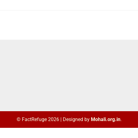
© FactRefuge 2026
|
Designed by
Mohali.org.in
.