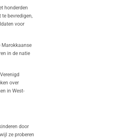
met honderden
 te bevredigen,
ldaten voor
de Marokkaanse
ren in de natie
 Verenigd
eken over
en in West-
kinderen door
wijl ze proberen