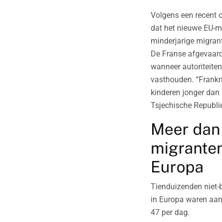
Volgens een recent o
dat het nieuwe EU-mi
minderjarige migran
De Franse afgevaard
wanneer autoriteite
vasthouden. “Frankri
kinderen jonger dan
Tsjechische Republi
Meer dan 
migranten
Europa
Tienduizenden niet-b
in Europa waren aang
47 per dag.