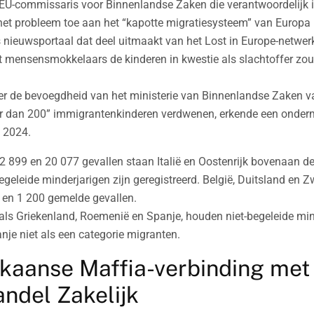
EU-commissaris voor Binnenlandse Zaken die verantwoordelijk i
het probleem toe aan het “kapotte migratiesysteem” van Europa 
 nieuwsportaal dat deel uitmaakt van het Lost in Europe-netwer
mensensmokkelaars de kinderen in kwestie als slachtoffer zo
r de bevoegdheid van het ministerie van Binnenlandse Zaken vall
er dan 200” immigrantenkinderen verdwenen, erkende een onderm
n 2024.
22 899 en 20 077 gevallen staan Italië en Oostenrijk bovenaan de
egeleide minderjarigen zijn geregistreerd. België, Duitsland en Z
 en 1 200 gemelde gevallen.
als Griekenland, Roemenië en Spanje, houden niet-begeleide min
nje niet als een categorie migranten.
kaanse Maffia-verbinding met
ndel Zakelijk