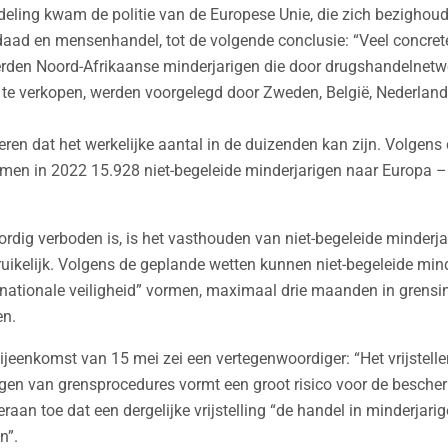
deling kwam de politie van de Europese Unie, die zich bezighoud
aad en mensenhandel, tot de volgende conclusie: “Veel concret
erden Noord-Afrikaanse minderjarigen die door drugshandelnet
te verkopen, werden voorgelegd door Zweden, België, Nederland
ren dat het werkelijke aantal in de duizenden kan zijn. Volgens
men in 2022 15.928 niet-begeleide minderjarigen naar Europa –
dig verboden is, is het vasthouden van niet-begeleide minderja
uikelijk. Volgens de geplande wetten kunnen niet-begeleide mind
 nationale veiligheid” vormen, maximaal drie maanden in grensin
n.
ijeenkomst van 15 mei zei een vertegenwoordiger: “Het vrijstelle
igen van grensprocedures vormt een groot risico voor de besch
raan toe dat een dergelijke vrijstelling “de handel in minderjar
n”.