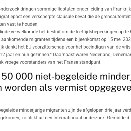
nderzoek dringen sommige lidstaten onder leiding van Frankrijk
gratiepact een verscherpte clausule bevat die de grensautoriteite
ten vast te houden.
igde verwelkomde het besluit om de leeftijdsbeperkingen op te 
n aankomende migranten tijdens een bijeenkomst op 15 mei 20
jk dankt het EU-voorzitterschap voor het beëindigen van de vrijst
 12 jaar en hun gezinnen.” Daarnaast waren Nederland, Denema
ek vroege voorstanders van het Franse standpunt.
50 000 niet-begeleide minder
 worden als vermist opgegeve
egeleide minderjarige migranten zijn de afgelopen drie jaar ve
ekomen, zo blijkt uit een internationaal onderzoek. Gemiddeld z