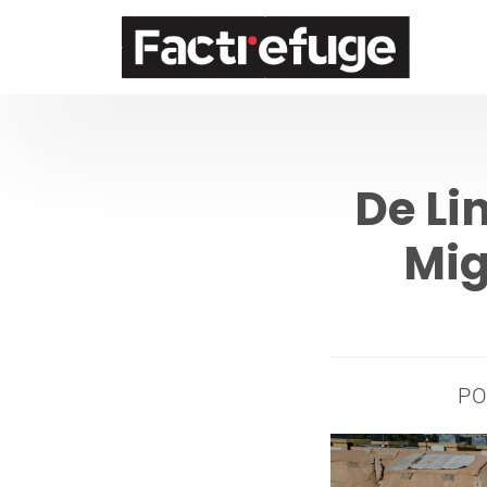
FactRefuge
De Li
Mig
P