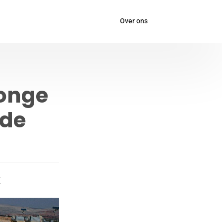
Over ons
Jonge
nde
E