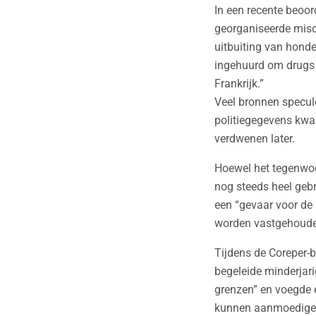
In een recente beoor
georganiseerde misd
uitbuiting van hond
ingehuurd om drugs 
Frankrijk.”
Veel bronnen specule
politiegegevens kwa
verdwenen later.
Hoewel het tegenwoor
nog steeds heel gebr
een “gevaar voor de
worden vastgehoude
Tijdens de Coreper-b
begeleide minderjar
grenzen” en voegde e
kunnen aanmoedige