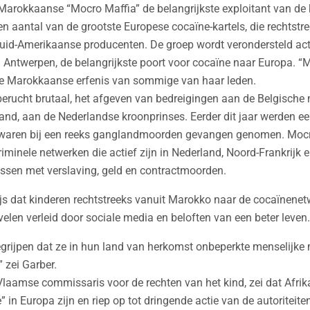
 Marokkaanse “Mocro Maffia” de belangrijkste exploitant van de 
n aantal van de grootste Europese cocaïne-kartels, die rechtstr
d-Amerikaanse producenten. De groep wordt verondersteld actie
Antwerpen, de belangrijkste poort voor cocaïne naar Europa. “M
 Marokkaanse erfenis van sommige van haar leden.
erucht brutaal, het afgeven van bedreigingen aan de Belgische 
rland, aan de Nederlandse kroonprinses. Eerder dit jaar werden ee
 waren bij een reeks ganglandmoorden gevangen genomen. Mocro
iminele netwerken die actief zijn in Nederland, Noord-Frankrijk e
issen met verslaving, geld en contractmoorden.
ijs dat kinderen rechtstreeks vanuit Marokko naar de cocaïnene
elen verleid door sociale media en beloften van een beter leven.
grijpen dat ze in hun land van herkomst onbeperkte menselijke 
 zei Garber.
 Vlaamse commissaris voor de rechten van het kind, zei dat Afri
 in Europa zijn en riep op tot dringende actie van de autoriteit