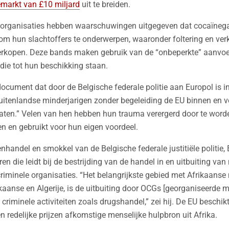
markt van £10 miljard
uit te breiden.
organisaties hebben waarschuwingen uitgegeven dat cocaïneg
om hun slachtoffers te onderwerpen, waaronder foltering en verk
erkopen. Deze bands maken gebruik van de “onbeperkte” aanvo
die tot hun beschikking staan.
ocument dat door de Belgische federale politie aan Europol is i
buitenlandse minderjarigen zonder begeleiding de EU binnen en 
 laten.” Velen van hen hebben hun trauma verergerd door te wor
en en gebruikt voor hun eigen voordeel.
andel en smokkel van de Belgische federale justitiële politie, E
n die leidt bij de bestrijding van de handel in en uitbuiting van 
riminele organisaties. “Het belangrijkste gebied met Afrikaanse 
aanse en Algerije, is de uitbuiting door OCGs [georganiseerde
j criminele activiteiten zoals drugshandel,” zei hij. De EU beschik
n redelijke prijzen afkomstige menselijke hulpbron uit Afrika.