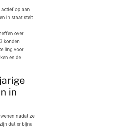
 actief op aan
n in staat stelt
heffen over
23 konden
elling voor
rken en de
jarige
n in
rdwenen nadat ze
ijn dat er bijna