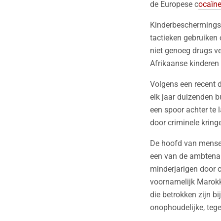
de Europese c
ocaïne
Kinderbeschermings
tactieken gebruiken 
niet genoeg drugs v
Afrikaanse kinderen 
Volgens een recent d
elk jaar duizenden 
een spoor achter te
door criminele kring
De hoofd van mensenh
een van de ambtenare
minderjarigen door c
voornamelijk Marokk
die betrokken zijn bi
onophoudelijke, tege