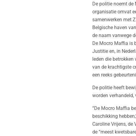
De politie noemt de
organisatie omvat ee
samenwerken met Zui
Belgische haven van 
de naam vanwege de
De Mocro Maffia is b
Justitie en, in Nede
leden die betrokken
van de krachtigste cr
een reeks gebeurten
De politie heeft bew
worden verhandeld, v
“De Mocro Maffia be
beschikking hebben,”
Caroline Vrijens, de
de “meest kwetsbare”