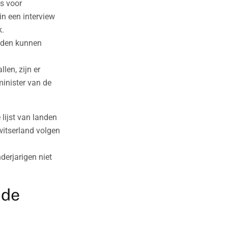
s voor
in een interview
k.
uden kunnen
en, zijn er
inister van de
 lijst van landen
witserland volgen
derjarigen niet
 de