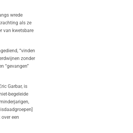
angs wrede
rachting als ze
er van kwetsbare
ngediend, “vinden
verdwijnen zonder
den “gevangen”
ric Garbar, is
niet-begeleide
minderjarigen,
 misdaadgroepen]
t over een