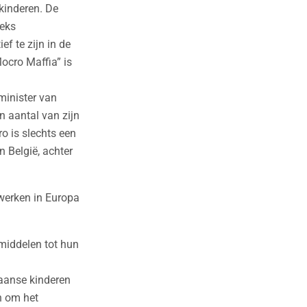
kinderen. De
eeks
f te zijn in de
ocro Maffia” is
minister van
n aantal van zijn
 is slechts een
n België, achter
twerken in Europa
middelen tot hun
kaanse kinderen
en om het