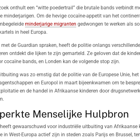
ek onthult een “witte poedertrail” die brutale bands verbindt 
 minderjarigen. Om de hevige cocaïne-appetit van het continent
nbegeleide
minderjarige migranten
gedwongen te werken als so
kartels in heel Europa.
 met de Guardian spraken, heeft de politie onlangs verschillen
ren ontdekt die lijken te zijn gemarteld. Ze geloven dat de kinde
r cocaïne bands, en Londen kan de volgende stop zijn.
buiting was zo ernstig dat de politie van de Europese Unie, het
-agentschappen en Europol in maart bijeenkwamen om te bespr
ploitatie en de handel in Afrikaanse kinderen door drugsnetwerk
n.
perkte Menselijke Hulpbron
 heeft gewaarschuwd voor industriële uitbuiting van Afrikaanse 
 in West-Europa actief zijn in steden zoals Parijs en Brussel, ter