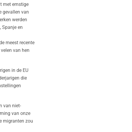
t met ernstige
e gevallen van
werken werden
, Spanje en
 de meest recente
 velen van hen
rigen in de EU
erjarigen die
stellingen
n van niet-
erming van onze
ige migranten zou