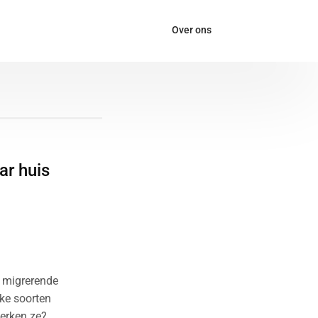
Over ons
ar huis
r migrerende
ke soorten
werken ze?