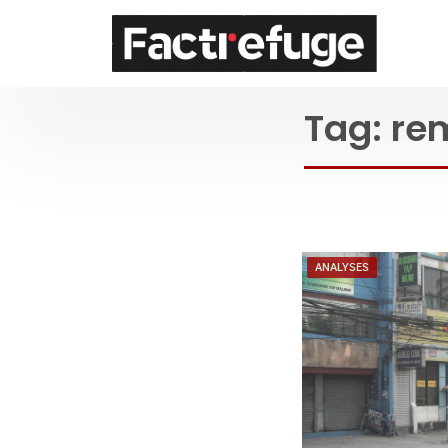
FactRefuge
Tag:
re
ANALYSES