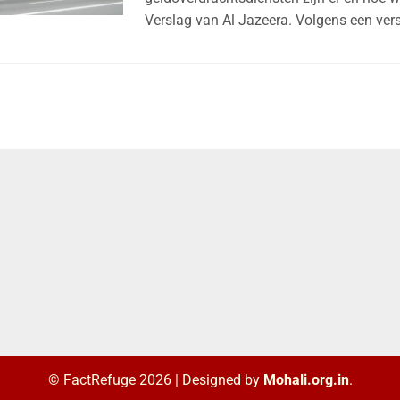
Verslag van Al Jazeera. Volgens een ver
© FactRefuge 2026
|
Designed by
Mohali.org.in
.